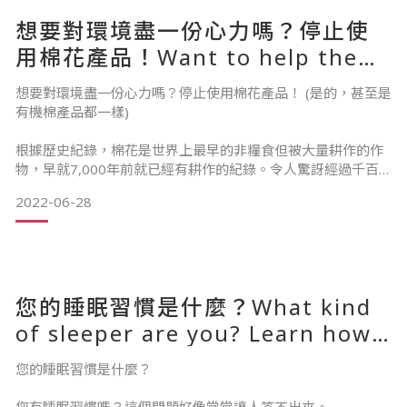
3. 建立就寢及起床的儀式流程，盡量保持規律，午睡時間不要
想要對環境盡一份心力嗎？停止使
超過45分鐘，如果您晚上無法入眠，白天也盡量不要睡覺。
用棉花產品！Want to help the
4. 使用舒適、乾淨的寢具，並確保寢具符合您的睡眠姿勢，想
environment? Stop buying
了解更多關於不同睡眠習慣及姿勢的訊息，請點擊此篇文章。
想要對環境盡一份心力嗎？停止使用棉花產品！ (是的，甚至是
cotton (Yes, even organic
有機棉產品都一樣)
5.
cotton)
根據歷史紀錄，棉花是世界上最早的非糧食但被大量耕作的作
物，早就7,000年前就已經有耕作的紀錄。令人驚訝經過千百
年未變的是，棉花仍然是衣物、寢具用品，和其他織物最常使
2022-06-28
用的材質。讓人更驚訝的是，很多紡織替代品往往比棉花本身
更具吸收性、透氣性、低過敏性。
為什麼我們提到這些? 因為大部分人不知道-棉花這個再普通不
過的材質可以對環境造成嚴重的破壞。
您的睡眠習慣是什麼？What kind
1. 無處不在的農藥 棉花對許多昆蟲來說是優質的食物來源-這
of sleeper are you? Learn how
也是為什麼
to improve your sleep
您的睡眠習慣是什麼？