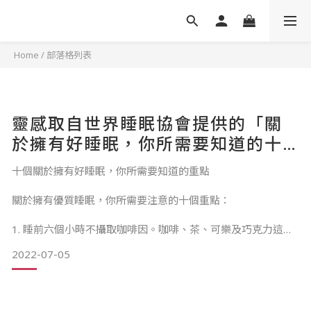
Home
/
部落格列表
靈感取自世界睡眠協會提供的「關
於擁有好睡眠，你所需要知道的十
個重點」10 Tips that will help
十個關於擁有好睡眠，你所需要知道的重點
you sleep better
關於擁有優質睡眠，你所需要注意的十個重點：
1. 睡前六個小時不攝取咖啡因。咖啡、茶、可樂及巧克力這些
含有咖啡因的食物都需要避免攝取。
2022-07-05
2. 睡前四個小時不要吃重口味、辛辣或含糖的食物，不過吃點
小點心倒是無傷大雅。