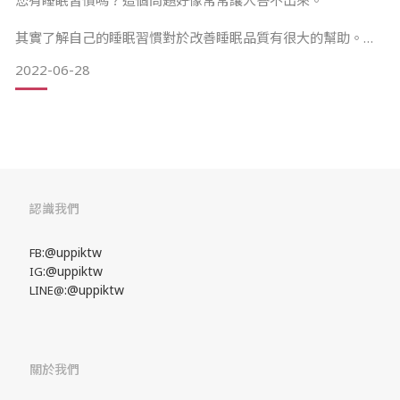
您有睡眠習慣嗎？這個問題好像常常讓人答不出來。
其實了解自己的睡眠習慣對於改善睡眠品質有很大的幫助。
2022-06-28
如何改善您的睡眠品質： 更認識自己-知識就是力量，覺知可
以帶來更多力量。為了要有更好的睡眠品質，您必須了解自己
以及自己的睡眠與生活習慣。完成以下問題，您能更輕鬆地改
善自己的睡眠。
睡前什麼時間吃什麼？喝什麼？ 您是否遵循重複的睡眠儀式流
程？午飯後您會睡午覺嗎？ 您的睡眠環境的外觀及感覺如何？
是否乾淨通風良好？溫度是否適中？ 您在床上使用手機、平板
認識我們
電腦、電腦或電視嗎？
:@uppiktw
FB
:@uppiktw
IG
:@uppiktw
LINE@
關於我們